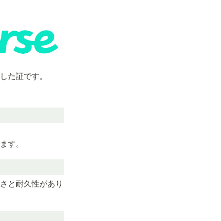
アした証です。
ます。
さと耐久性があり