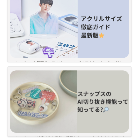
初心者でもOK
簡単な制作方法紹介します！
目次
1. トレカ・透明トレカの違いは？
スナップスの人気商品のアクリルスタンド＆アクリルキーリング！
人気なだけにお客様のお問い合わせも多数、、！
そんなお客様のお問い合わせやレビューで疑問の多い
アクリルグッズの
「サイズ」
を徹底的にガイドしていきます
サイズに迷ったらこれを見れば間違いなし
スナップスの「AI切り抜き機能」活用したことはありますか？アクキ