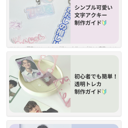
そんなアクキーはひと手間加えるだけでステキなプレゼントに大変身
今日はその方法を紹介するのでぜひ一緒にやってみてください！
目次
アクキーは写真だけじゃなくて「推しの名前」や「好きな言葉」など
の
文字
で作るのもおすすめです！そこで今日は、スナップスAPPで作
る「文字アクキー」を紹介します
目次
１　アクキーにする文字画像を用意する
まずは下のような文字の画像を用意してください！
（PicsartやibisPaintなどの画像編集アプリで制作できます）
写真映え！なスナップスの透明トレカ