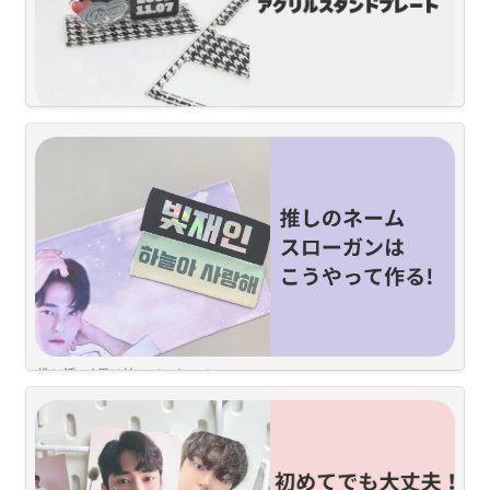
オタ活に欠かせない人気商品「
アクリルスタンドプレート
」の
作り方をご紹介します！『画像が切り抜かれるか心配
』『背
景透過って？』『手順が複雑そう…』そんな方のために基本的
な”あれこれ”を３ステップで伝授しちゃいます
目次
どんなアクリルスタンドプレートを作りたいか決めたらスタートです
推し活に1個は持っていたい！
スナップスでもアイドルファンに人気の「スローガン」を紹介します
🫧