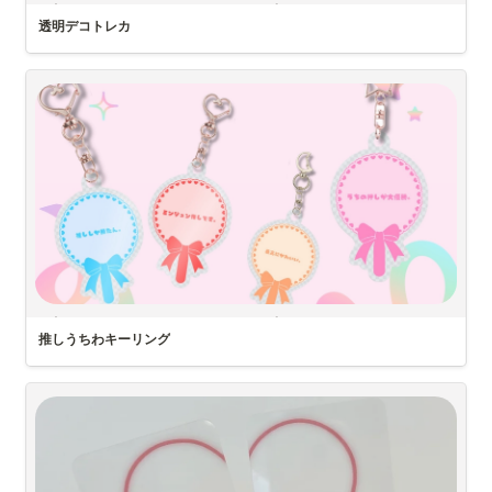
⟡.·*.····························································⟡.·*.
商品名 : DIYステッカー, A4, スタンダード, 裁断あり
透明デコトレカ
推し活の必須アイテム「トレカ」を推しカラーにデコれるよ‪
そん
🫶🏻
なテンプレートを無料配布
⟡.·*.····························································⟡.·*.
下の画像ファイルをダウンロードしてから【Snapsを開く】→【グッ
ズ】→【透明トレカ】から作成可能！
実際にトレカと組み合わせてみたよ⸜ ෆ‪ ‪⸝‍
⟡.·*.····························································⟡.·*.
推しうちわキーリング
7色のうちわデザインをDLしてから自分で好きな文字や写真を他のア
プリで追加してみてください♡
そのあとはいつも通りSnapsで「アクリルキーリング」を作れば
⟡.·*.····························································⟡.·*.
【推奨サイズ】
縦 : 約45〜55mm横 : 約35〜45mm