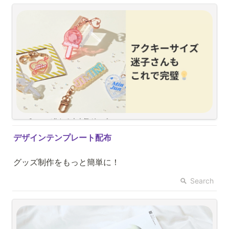
ーやアクスタを作る時に、マスターしておきたい機能ですよね
「なかなかうまくできない
」
「やり方がよく分からない
」
そんな方のために、今回は切り抜き機能を詳しく紹介しちゃいます！
目次
♩.•Snapsで作れる大人気グッズ♩.•
「アクリルキーリング」作り方&サイズ感を解説
簡単に世界に1つだけのアクキーが完成します
グッズ制作をもっと簡単に！
Search
目次