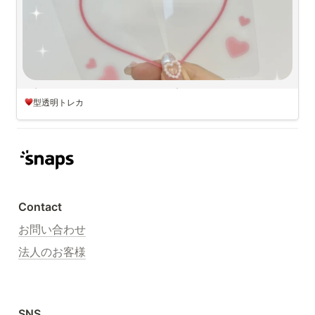
目次
目次
1. 赤
⟡.·*.····························································⟡.·*.
2. 青
型透明トレカ
オタ友にプレゼントできる透明トレカの原画を配布！
3. 紫
4. 黒
２つの透明トレカを合わせればハートが完成
🫶🏻
5. きいろ
実際に推しトレカと組み合わせてみたんだけど写真映えして可愛すぎ
6. みどり
る
7. ピンク
🩷
みんなも下のファイルからダウンロードして作成してみてね！
※必ずzipファイルからダウンロードをしてください！
Contact
⟡.·*.····························································⟡.·*.
お問い合わせ
法人のお客様
SNS