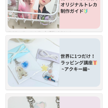
もくじ
୨୧ スナップスのスローガン
まずは、スナップスの4種類のスローガンを紹介★
アイドルのアルバムやグッズに絶対にあるトレカ
この写真、トレカにしたいんだよな~ってことありませんか？
そんな時はスナップスで、オリジナルトレカを作っちゃいましょう
初めてでも、簡単！自慢したくなる可愛いトレカの作り方を紹介しま
す！
\世界で一つだけのプレゼントをしよう
/
アクリルキーリングはスナップスで簡単に制作できて、子どもやペッ
トなどの写真で自由に作れます